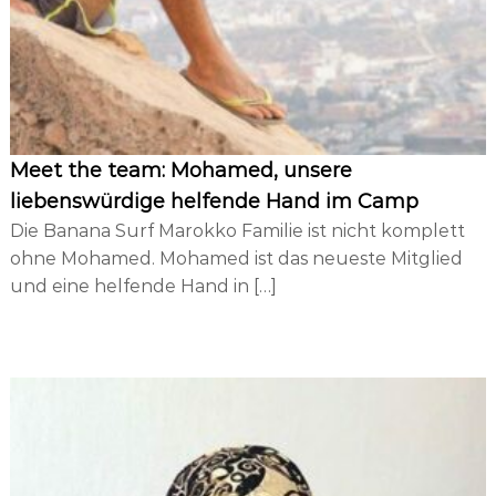
d
i
n
g
Meet the team: Mohamed, unsere
liebenswürdige helfende Hand im Camp
Die Banana Surf Marokko Familie ist nicht komplett
ohne Mohamed. Mohamed ist das neueste Mitglied
und eine helfende Hand in […]