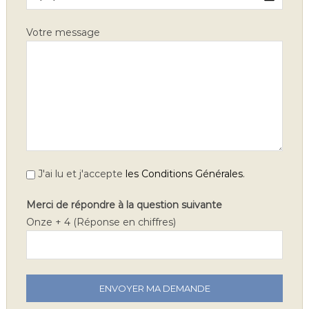
Votre message
.
J'ai lu et j'accepte
les Conditions Générales
Merci de répondre à la question suivante
Onze + 4 (Réponse en chiffres)
V
e
u