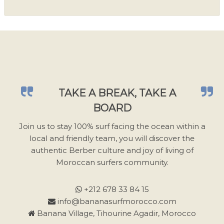
i
l
l
e
z
l
a
TAKE A BREAK, TAKE A
i
BOARD
s
s
Join us to stay 100% surf facing the ocean within a
e
local and friendly team, you will discover the
r
authentic Berber culture and joy of living of
c
Moroccan surfers community.
e
c
+212 678 33 84 15
h
info@bananasurfmorocco.com
a
Banana Village, Tihourine Agadir, Morocco
m