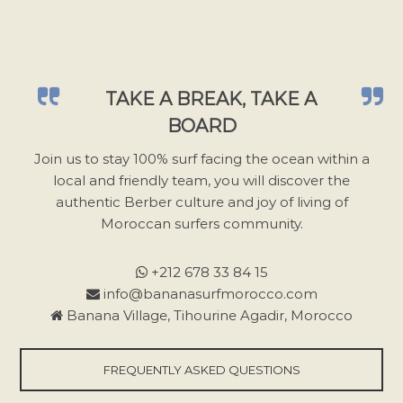
e
z
l
a
TAKE A BREAK, TAKE A
i
BOARD
s
s
Join us to stay 100% surf facing the ocean within a
e
local and friendly team, you will discover the
r
authentic Berber culture and joy of living of
c
Moroccan surfers community.
e
c
+212 678 33 84 15
h
info@bananasurfmorocco.com
a
Banana Village, Tihourine Agadir, Morocco
m
p
FREQUENTLY ASKED QUESTIONS
v
i