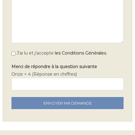
.
J'ai lu et j'accepte
les Conditions Générales
Merci de répondre à la question suivante
Onze + 4 (Réponse en chiffres)
V
e
u
i
l
l