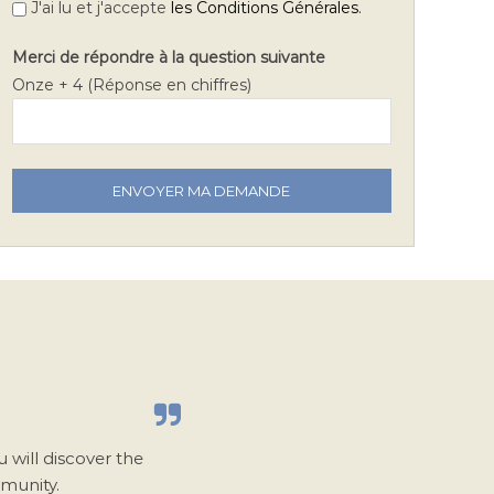
.
J'ai lu et j'accepte
les Conditions Générales
Merci de répondre à la question suivante
Onze + 4 (Réponse en chiffres)
V
e
u
i
l
l
e
z
l
a
i
u will discover the
s
mmunity.
s