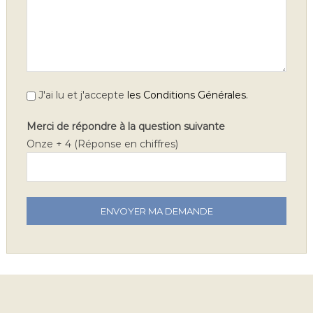
.
J'ai lu et j'accepte
les Conditions Générales
Merci de répondre à la question suivante
Onze + 4 (Réponse en chiffres)
V
e
u
i
l
l
e