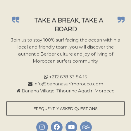
z
l
a
TAKE A BREAK, TAKE A
i
BOARD
s
s
Join us to stay 100% surf facing the ocean within a
e
local and friendly team, you will discover the
r
authentic Berber culture and joy of living of
c
Moroccan surfers community.
e
c
+212 678 33 84 15
h
info@bananasurfmorocco.com
a
Banana Village, Tihourine Agadir, Morocco
m
p
FREQUENTLY ASKED QUESTIONS
v
i
d