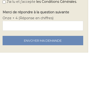
.
J'ai lu et j'accepte
les Conditions Générales
Merci de répondre à la question suivante
Onze + 4 (Réponse en chiffres)
V
e
u
i
l
l
e
z
l
a
i
s
s