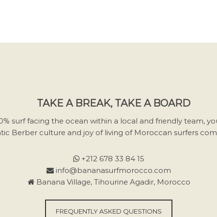
TAKE A BREAK, TAKE A BOARD
00% surf facing the ocean within a local and friendly team, yo
tic Berber culture and joy of living of Moroccan surfers co
+212 678 33 84 15
info@bananasurfmorocco.com
Banana Village, Tihourine Agadir, Morocco
FREQUENTLY ASKED QUESTIONS