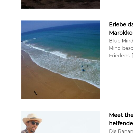
o
l
e
&
Erlebe d
G
Marokko
u
Blue Mind
i
Mind besc
d
Friedens. 
i
n
g
Meet the
helfend
Die Banan