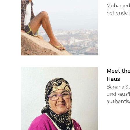
Mohamed. 
helfende 
Meet the
Haus
Banana Su
und -ausf
authenti