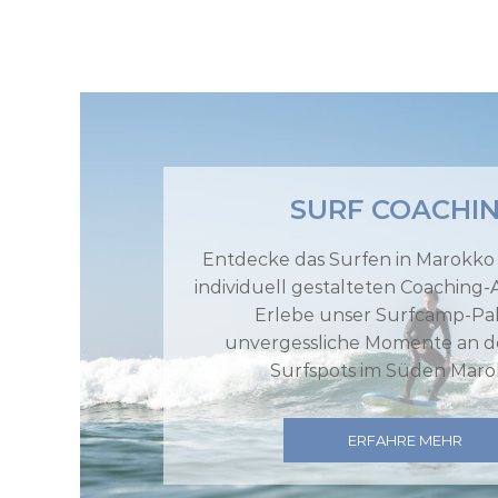
SURF COACHI
Entdecke das Surfen in Marokko
individuell gestalteten Coaching-
Erlebe unser Surfcamp-Pak
unvergessliche Momente an d
Surfspots im Süden Maro
ERFAHRE MEHR