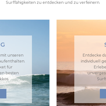
Surffähigkeiten zu entdecken und zu verfeinern.
NG
 mit unseren
Entdecke da
Aufenthalten.
individuell 
et für
Erleb
en besten
unverges
kkos.
Surf