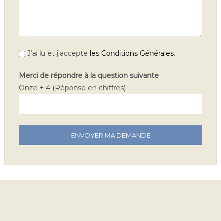
.
J'ai lu et j'accepte
les Conditions Générales
Merci de répondre à la question suivante
Onze + 4 (Réponse en chiffres)
V
e
u
i
l
l
e
z
l