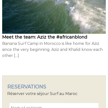
d
i
n
g
Meet the team: Aziz the #africanblond
Banana Surf Camp in Morocco is like home for Aziz
since the very beginning. Aziz and Khalid know each
other […]
RESERVATIONS
Réserver votre séjour Surf au Maroc