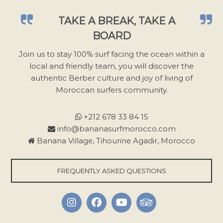
a
TAKE A BREAK, TAKE A
i
BOARD
s
s
Join us to stay 100% surf facing the ocean within a
e
local and friendly team, you will discover the
r
authentic Berber culture and joy of living of
c
Moroccan surfers community.
e
c
+212 678 33 84 15
h
info@bananasurfmorocco.com
a
Banana Village, Tihourine Agadir, Morocco
m
p
FREQUENTLY ASKED QUESTIONS
v
i
d
e