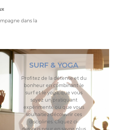
ux
compagne dans la
SURF & YOGA
Profitez de la détente et du
bonheur en combinant le
surf et le yoga, que vous
soyez un pratiquant
expérimenté ou que vous
souhaitiez découvrir ces
disciplines. Cliquez ci-
dessous pour en savoir plus