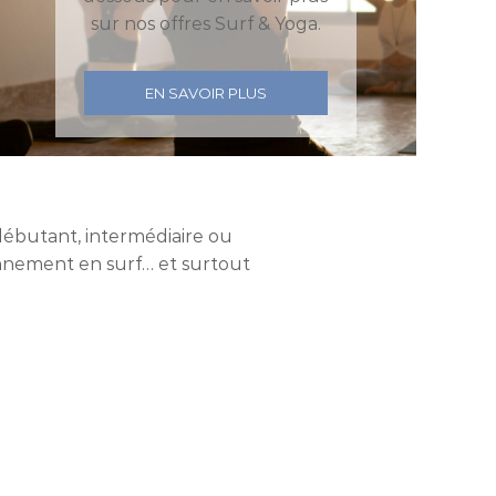
sur nos offres Surf & Yoga.
EN SAVOIR PLUS
 débutant, intermédiaire ou
nnement en surf… et surtout