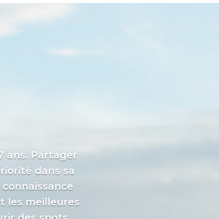
 7 ans. Partager
riorité dans sa
ne connaissance
t les meilleures
rir des spots