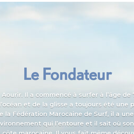
Le Fondateur
 Aourir. Il a commencé à surfer à l’âge de
l’océan et de la glisse a toujours été une p
e la Fédération Marocaine de Surf, il a u
nvironnement qui l’entoure et il sait où son
a côte marocaine. Il vous fait même découv