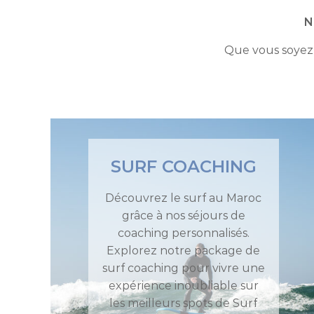
N
Que vous soyez 
SURF COACHING
Découvrez le surf au Maroc
grâce à nos séjours de
coaching personnalisés.
Explorez notre package de
surf coaching pour vivre une
expérience inoubliable sur
les meilleurs spots de Surf