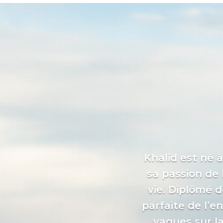
Khalid est né à
sa passion de 
vie. Diplômé d
parfaite de l’e
vagues sur l