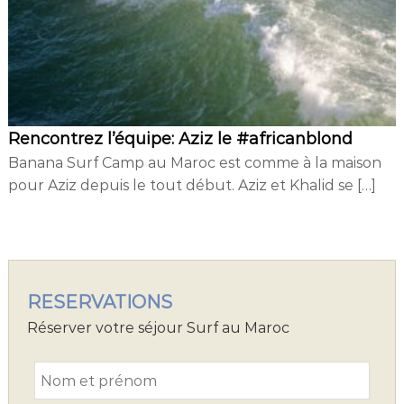
d
i
n
g
Rencontrez l’équipe: Aziz le #africanblond
Banana Surf Camp au Maroc est comme à la maison
pour Aziz depuis le tout début. Aziz et Khalid se […]
RESERVATIONS
Réserver votre séjour Surf au Maroc