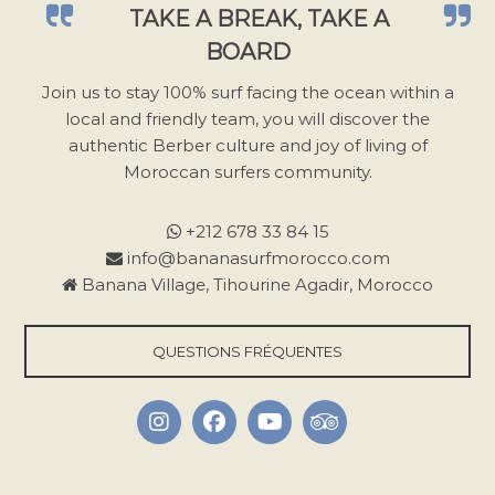
TAKE A BREAK, TAKE A
i
BOARD
s
s
Join us to stay 100% surf facing the ocean within a
e
local and friendly team, you will discover the
r
authentic Berber culture and joy of living of
c
Moroccan surfers community.
e
c
+212 678 33 84 15
h
info@bananasurfmorocco.com
a
Banana Village, Tihourine Agadir, Morocco
m
p
QUESTIONS FRÉQUENTES
v
i
d
e
.