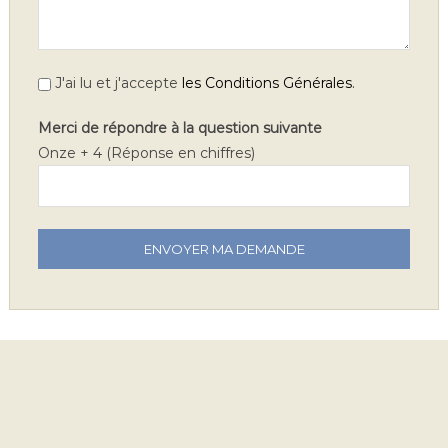
.
J'ai lu et j'accepte
les Conditions Générales
Merci de répondre à la question suivante
Onze + 4 (Réponse en chiffres)
V
e
u
i
l
l
e
z
l
a