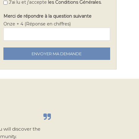
.
J'ai lu et j'accepte
les Conditions Générales
Merci de répondre à la question suivante
Onze + 4 (Réponse en chiffres)
V
e
u
i
l
l
e
z
l
a
i
u will discover the
s
mmunity.
s