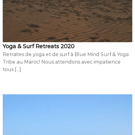
d
i
n
g
Yoga & Surf Retreats 2020
Retraites de yoga et de surf à Blue Mind Surf & Yoga
Tribe au Maroc! Nous attendons avec impatience
tous […]