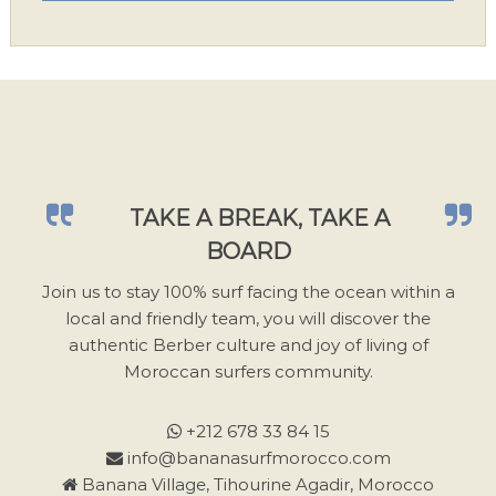
u
i
l
l
e
z
l
a
TAKE A BREAK, TAKE A
i
BOARD
s
s
Join us to stay 100% surf facing the ocean within a
e
local and friendly team, you will discover the
r
authentic Berber culture and joy of living of
c
Moroccan surfers community.
e
c
+212 678 33 84 15
h
info@bananasurfmorocco.com
a
Banana Village, Tihourine Agadir, Morocco