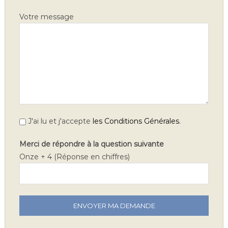
Votre message
.
J'ai lu et j'accepte
les Conditions Générales
Merci de répondre à la question suivante
Onze + 4 (Réponse en chiffres)
V
e
u