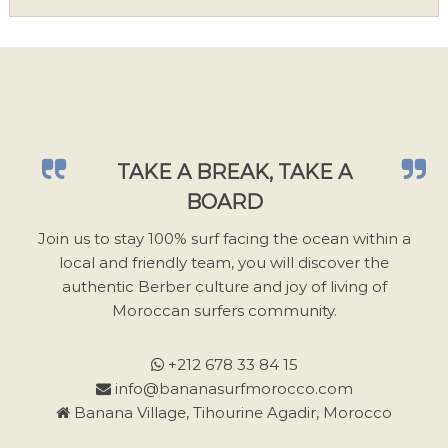
i
l
l
e
z
l
a
TAKE A BREAK, TAKE A
i
BOARD
s
s
Join us to stay 100% surf facing the ocean within a
e
local and friendly team, you will discover the
r
authentic Berber culture and joy of living of
c
Moroccan surfers community.
e
c
+212 678 33 84 15
h
info@bananasurfmorocco.com
a
Banana Village, Tihourine Agadir, Morocco
m