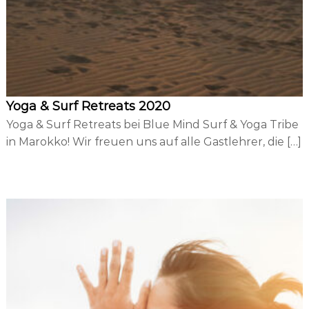
d
i
n
g
Yoga & Surf Retreats 2020
Yoga & Surf Retreats bei Blue Mind Surf & Yoga Tribe
in Marokko! Wir freuen uns auf alle Gastlehrer, die […]