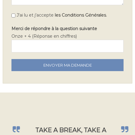
.
J'ai lu et j'accepte
les Conditions Générales
Merci de répondre à la question suivante
Onze + 4 (Réponse en chiffres)
V
e
u
i
l
l
e
z
l
a
TAKE A BREAK, TAKE A
i