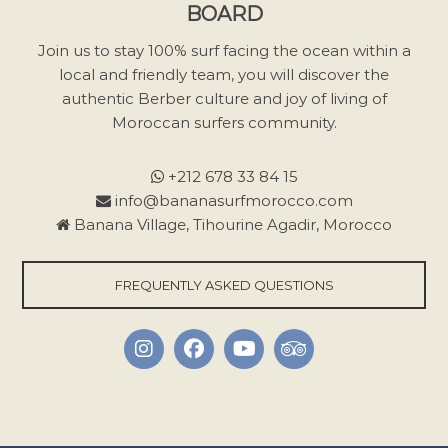
BOARD
s
s
Join us to stay 100% surf facing the ocean within a
e
local and friendly team, you will discover the
r
authentic Berber culture and joy of living of
c
Moroccan surfers community.
e
c
+212 678 33 84 15
h
info@bananasurfmorocco.com
a
Banana Village, Tihourine Agadir, Morocco
m
p
FREQUENTLY ASKED QUESTIONS
v
i
d
e
.