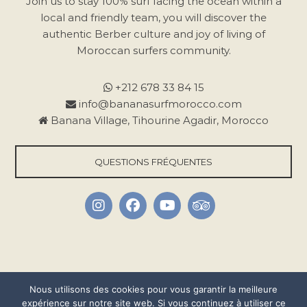
Join us to stay 100% surf facing the ocean within a
e
local and friendly team, you will discover the
r
authentic Berber culture and joy of living of
c
Moroccan surfers community.
e
c
+212 678 33 84 15
h
info@bananasurfmorocco.com
a
Banana Village, Tihourine Agadir, Morocco
m
p
QUESTIONS FRÉQUENTES
v
i
d
e
.
Nous utilisons des cookies pour vous garantir la meilleure
expérience sur notre site web. Si vous continuez à utiliser ce