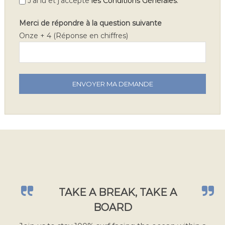
.
J'ai lu et j'accepte
les Conditions Générales
Merci de répondre à la question suivante
Onze + 4 (Réponse en chiffres)
V
e
u
i
l
l
e
z
l
a
TAKE A BREAK, TAKE A
i
BOARD
s
s