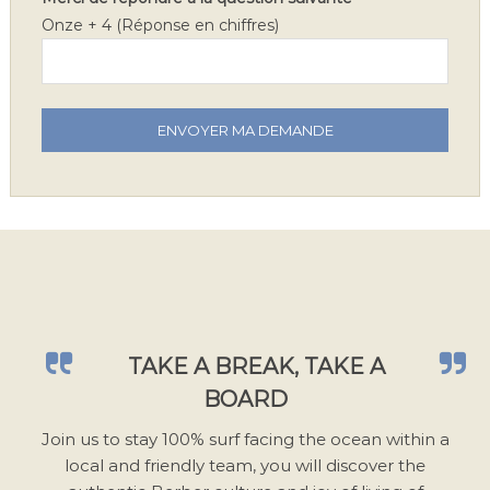
Onze + 4 (Réponse en chiffres)
V
e
u
i
l
l
e
z
l
a
TAKE A BREAK, TAKE A
i
BOARD
s
s
Join us to stay 100% surf facing the ocean within a
e
local and friendly team, you will discover the
r