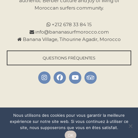
authentic Berber culture and joy of living of
c
Moroccan surfers community.
e
c
+212 678 33 84 15
h
info@bananasurfmorocco.com
a
Banana Village, Tihourine Agadir, Morocco
m
p
QUESTIONS FRÉQUENTES
v
i
d
e
.
Nous utilisons des cookies pour vous garantir la meilleure
expérience sur notre site web. Si vous continuez à utiliser ce
site, nous supposerons que vous en êtes satisfait.
Copyright © 2026 •
Banana Surf Morocco
, All Rights Reserved •
Credits
OK